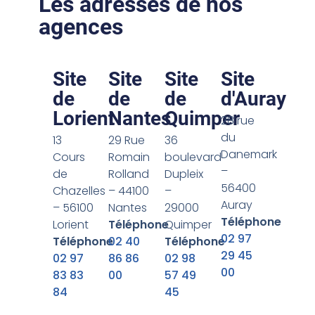
Les adresses de nos
agences
Site
Site
Site
Site
de
de
de
d'Auray
Lorient
Nantes
Quimper
28 rue
du
13
29 Rue
36
Danemark
Cours
Romain
boulevard
–
de
Rolland
Dupleix
56400
Chazelles
– 44100
–
Auray
– 56100
Nantes
29000
Téléphone
Lorient
Téléphone
Quimper
02 97
Téléphone
02 40
Téléphone
29 45
02 97
86 86
02 98
00
83 83
00
57 49
84
45